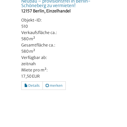
Neubau – provisionsfrei in Berlin-
Schöneberg zu vermieten!
12157 Berlin, Einzelhandel
Objekt-ID:
510
Verkaufsfläche ca.:
580 m²
Gesamtfläche ca.:
580 m²
Verfügbar ab:
zeitnah
Miete pro m²:
17,50 EUR
Details
merken