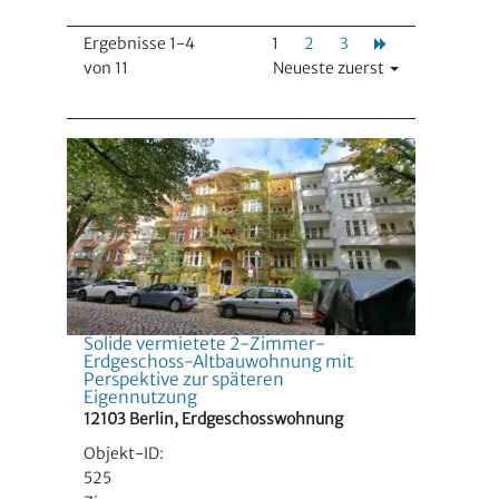
Ergebnisse 1-4
1
2
3
von 11
Neueste zuerst
Solide vermietete 2-Zimmer-
Erdgeschoss-Altbauwohnung mit
Perspektive zur späteren
Eigennutzung
12103 Berlin, Erdgeschosswohnung
Objekt-ID:
525