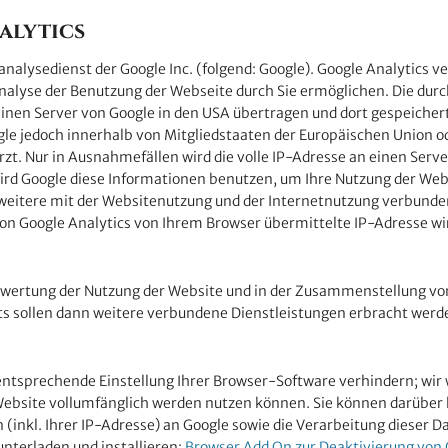
alytics
alysedienst der Google Inc. (folgend: Google). Google Analytics ver
alyse der Benutzung der Webseite durch Sie ermöglichen. Die durc
einen Server von Google in den USA übertragen und dort gespeicher
ogle jedoch innerhalb von Mitgliedstaaten der Europäischen Union
t. Nur in Ausnahmefällen wird die volle IP-Adresse an einen Serve
 wird Google diese Informationen benutzen, um Ihre Nutzung der We
eitere mit der Websitenutzung und der Internetnutzung verbund
n Google Analytics von Ihrem Browser übermittelte IP-Adresse wi
swertung der Nutzung der Website und in der Zusammenstellung von 
ts sollen dann weitere verbundene Dienstleistungen erbracht werd
ntsprechende Einstellung Ihrer Browser-Software verhindern; wir we
Website vollumfänglich werden nutzen können. Sie können darüber h
(inkl. Ihrer IP-Adresse) an Google sowie die Verarbeitung dieser D
nterladen und installieren:
Browser Add On zur Deaktivierung von 