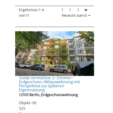
Ergebnisse 1-4
1
2
3
von 11
Neueste zuerst
Solide vermietete 2-Zimmer-
Erdgeschoss-Altbauwohnung mit
Perspektive zur späteren
Eigennutzung
12103 Berlin, Erdgeschosswohnung
Objekt-ID:
525