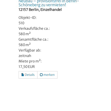
Neubau – provisionsfrei in Berlin-
Schöneberg zu vermieten!
12157 Berlin, Einzelhandel
Objekt-ID:
510
Verkaufsfläche ca.:
580 m²
Gesamtfläche ca.:
580 m²
Verfügbar ab:
zeitnah
Miete pro m²:
17,50 EUR
Details
merken