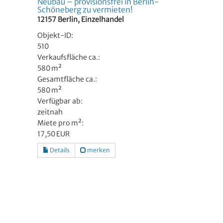
Neubau – provisionsfrei in Berlin-
Schöneberg zu vermieten!
12157 Berlin, Einzelhandel
Objekt-ID:
510
Verkaufsfläche ca.:
580 m²
Gesamtfläche ca.:
580 m²
Verfügbar ab:
zeitnah
Miete pro m²:
17,50 EUR
Details
merken