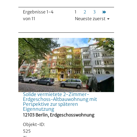
Ergebnisse 1-4
1
2
3
von 11
Neueste zuerst
Solide vermietete 2-Zimmer-
Erdgeschoss-Altbauwohnung mit
Perspektive zur späteren
Eigennutzung
12103 Berlin, Erdgeschosswohnung
Objekt-ID:
525