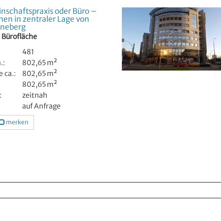
schaftspraxis oder Büro –
chen in zentraler Lage von
öneberg
, Bürofläche
481
.:
802,65 m²
 ca.:
802,65 m²
802,65 m²
:
zeitnah
auf Anfrage
merken