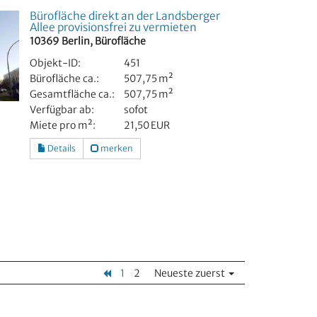
Bürofläche direkt an der Landsberger
Allee provisionsfrei zu vermieten
10369 Berlin, Bürofläche
Objekt-ID:
451
Bürofläche ca.:
507,75 m²
Gesamtfläche ca.:
507,75 m²
Verfügbar ab:
sofot
Miete pro m²:
21,50 EUR
Details
merken
1
2
Neueste zuerst