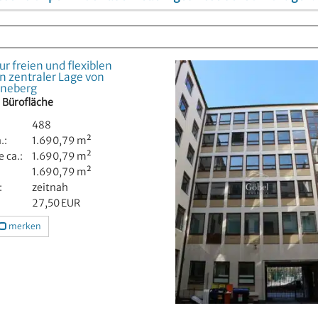
r freien und flexiblen
in zentraler Lage von
öneberg
, Bürofläche
488
.:
1.690,79 m²
 ca.:
1.690,79 m²
1.690,79 m²
:
zeitnah
27,50 EUR
merken